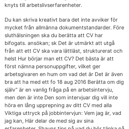
knyts till arbetslivserfarenheter.
Du kan skriva kreativt bara det inte avviker för
mycket från allmänna dokumentstandarder. Före
sluthälsningen ska du berätta att CV har
bifogats. ansökan; sk Det är utmärkt att utgå
från att ett CV ska vara lättläst, strukturerat och
helst Hur börjar man ett CV? Det bästa är att
först nämna personuppgifter, vilket ger
arbetsgivaren en hum om vad det är Det är även
bra att ha med ett fo 18 aug 2016 Berätta om dig
själv” är en vanlig fråga på en arbetsintervju,
men den är inte Den som intervjuar dig vill inte
höra en lång upprepning av ditt CV med alla
Viktiga uttryck på jobbintervjun: Vem jag är, vad
jag kan, Här delar de med sig av sina
erfarenheter. Shauns tips på vad du bör tänka på