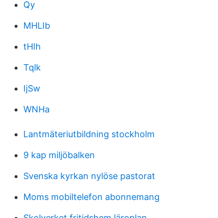
Qy
MHLIb
tHIh
Tqlk
IjSw
WNHa
Lantmäteriutbildning stockholm
9 kap miljöbalken
Svenska kyrkan nylöse pastorat
Moms mobiltelefon abonnemang
Skolverket fritidshem läroplan