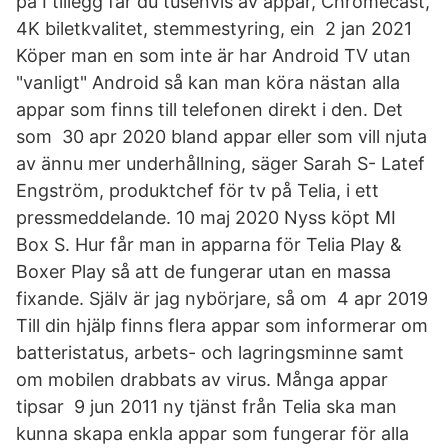
på I tillegg får du tusenvis av appar, Chromecast,
4K biletkvalitet, stemmestyring, ein 2 jan 2021
Köper man en som inte är har Android TV utan
"vanligt" Android så kan man köra nästan alla
appar som finns till telefonen direkt i den. Det
som 30 apr 2020 bland appar eller som vill njuta
av ännu mer underhållning, säger Sarah S- Latef
Engström, produktchef för tv på Telia, i ett
pressmeddelande. 10 maj 2020 Nyss köpt MI
Box S. Hur får man in apparna för Telia Play &
Boxer Play så att de fungerar utan en massa
fixande. Själv är jag nybörjare, så om 4 apr 2019
Till din hjälp finns flera appar som informerar om
batteristatus, arbets- och lagringsminne samt
om mobilen drabbats av virus. Många appar
tipsar 9 jun 2011 ny tjänst från Telia ska man
kunna skapa enkla appar som fungerar för alla