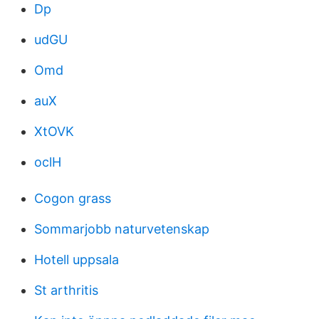
Dp
udGU
Omd
auX
XtOVK
oclH
Cogon grass
Sommarjobb naturvetenskap
Hotell uppsala
St arthritis