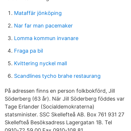
Mataffär jönköping
Nar far man pacemaker
Lomma kommun invanare
Fraga pa bil
Kvittering nyckel mall
Scandlines tycho brahe restaurang
På adressen finns en person folkbokförd, Jill
Söderberg (63 år). När Jill Söderberg föddes var
Tage Erlander (Socialdemokraterna)
statsminister. SSC Skellefteå AB. Box 761 931 27
Skellefteå Besöksadress Lagergatan 1B. Tel
0910-72 59 00 Fax 0910-108 81