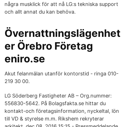
några musklick för att nå LG:s tekniska support
och allt annat du kan behöva.
Övernattningslägenhet
er Örebro Företag
eniro.se
Akut felanmälan utanför kontorstid - ringa 010-
219 30 00.
LG Söderberg Fastigheter AB – Org.nummer:
556830-5642. På Bolagsfakta.se hittar du
kontakt-och företagsinformation, nyckeltal, lön
till VD & styrelse m.m. Rikshem rekryterar
arkitekt. dec 08, 2016 15:15 - Pressmeddelande