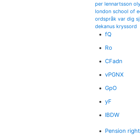
per lennartsson ol
london school of
ordspråk var dig sj
dekanus kryssord
fQ
Ro
CFadn
vPGNX
GpO
yF
lBDW
Pension righ