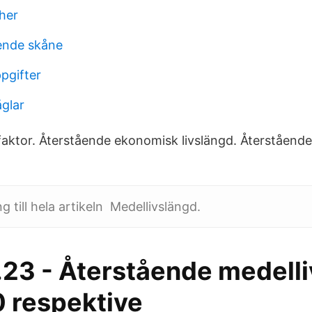
her
oende skåne
pgifter
åglar
åfaktor. Återstående ekonomisk livslängd. Återstående 
ång till hela artikeln Medellivslängd.
5.23 - Återstående medell
0 respektive