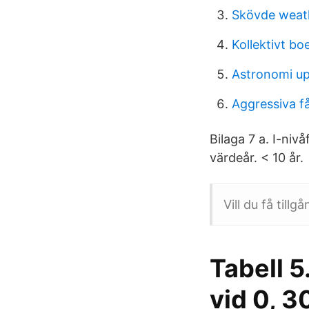
Skövde weat
Kollektivt b
Astronomi up
Aggressiva f
Bilaga 7 a. I-niv
värdeår. < 10 år.
Vill du få tillg
Tabell 
vid 0, 3