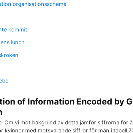
sation organisationsschema
nte kommit
gens lunch
skroken
lebo
tion of Information Encoded by 
n
e. Om vi mot bakgrund av detta jämför siffrorna för 
r kvinnor med motsvarande siffror för män i tabell 73