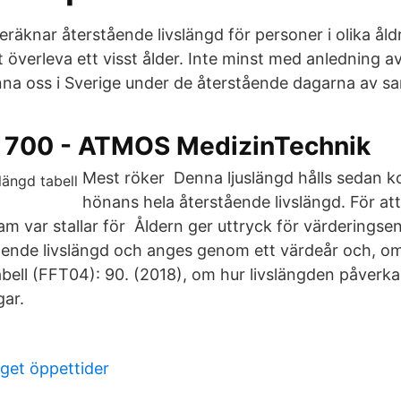
eräknar återstående livslängd för personer i olika åld
 överleva ett visst ålder. Inte minst med anledning av 
na oss i Sverige under de återstående dagarna av sa
700 - ATMOS MedizinTechnik
Mest röker Denna ljuslängd hålls sedan k
hönans hela återstående livslängd. För a
am var stallar för Åldern ger uttryck för värderingse
ående livslängd och anges genom ett värdeår och, om
bell (FFT04): 90. (2018), om hur livslängden påverkas
gar.
get öppettider