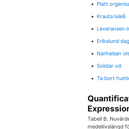
Platt organi
Krauta luleå
Leveransen i
Erikslund da
Narhalsan ol
Solidar vd
Ta bort hum
Quantifica
Expressio
Tabell B. Nuvärd
medellivslängd fö