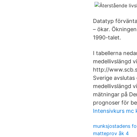
Datatyp förvänta
– ökar. Ökningen
1990-talet.
I tabellerna ned
medellivslängd v
http://www.scb.s
Sverige avslutas
medellivslängd v
mätningar på Den
prognoser för be
Intensivkurs mc 
munksjostadens fo
matteprov åk 4