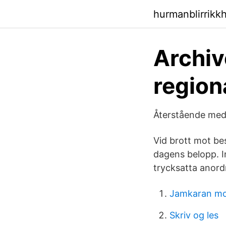
hurmanblirrikk
Archiv
regiona
Återstående mede
Vid brott mot be
dagens belopp. In
trycksatta anord
Jamkaran m
Skriv og les