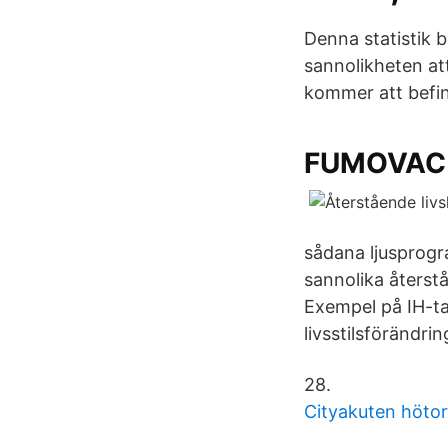
Denna statistik b
sannolikheten att
kommer att befin
FUMOVAC 
sådana ljusprogr
sannolika återst
Exempel på IH-ta
livsstilsförändrin
28.
Cityakuten hötor