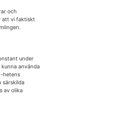
rar och
att vi faktiskt
mlingen.
onstant under
tt kunna använda
n-hetens
 särskilda
 av olika