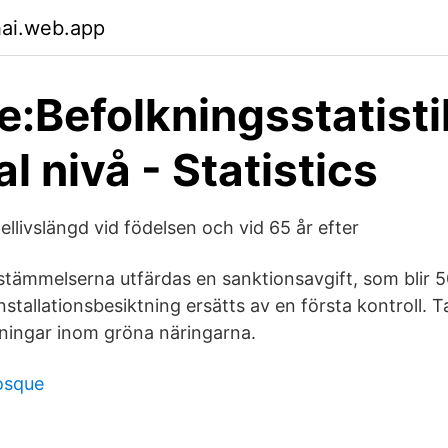
hai.web.app
e:Befolkningsstatisti
l nivå - Statistics
llivslängd vid födelsen och vid 65 år efter
stämmelserna utfärdas en sanktionsavgift, som blir 
stallationsbesiktning ersätts av en första kontroll. Ta
ningar inom gröna näringarna.
osque