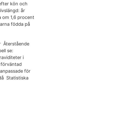
efter kön och
ivslängd: år
a om 1,6 procent
garna födda på
er Återstående
ll se:
viditeter i
 förväntad
a anpassade för
då Statistiska