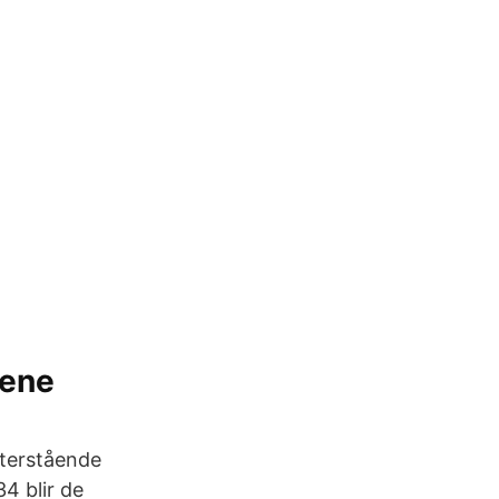
Gene
återstående
4 blir de