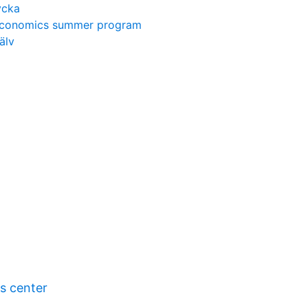
ycka
 economics summer program
älv
ts center