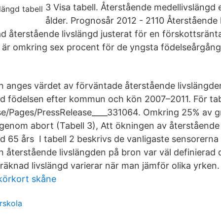
3 Visa tabell. Återstående medellivslängd 
ålder. Prognosår 2012 - 2110 Återstående l
d återstående livslängd justerat för en förskottsränt
 är omkring sex procent för de yngsta födelseårgån
an anges värdet av förväntade återstående livslängd
id födelsen efter kommun och kön 2007–2011. För tabe
e/Pages/PressRelease____331064. Omkring 25% av gra
 genom abort (Tabell 3), Att ökningen av återstående
id 65 års I tabell 2 beskrivs de vanligaste sensorern
 återstående livslängden på bron var väl definierad 
räknad livslängd varierar när man jämför olika yrken.
körkort skåne
rskola