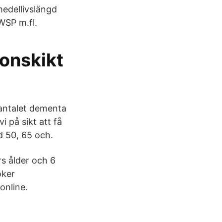
medellivslängd
WSP m.fl.
onskikt
 antalet dementa
 på sikt att få
id 50, 65 och.
rs ålder och 6
röker
online.