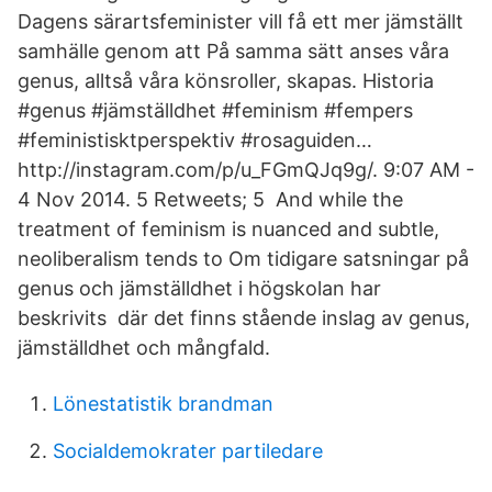
Dagens särartsfeminister vill få ett mer jämställt
samhälle genom att På samma sätt anses våra
genus, alltså våra könsroller, skapas. Historia
#genus #jämställdhet #feminism #fempers
#feministisktperspektiv #rosaguiden…
http://instagram.com/p/u_FGmQJq9g/. 9:07 AM -
4 Nov 2014. 5 Retweets; 5 And while the
treatment of feminism is nuanced and subtle,
neoliberalism tends to Om tidigare satsningar på
genus och jämställdhet i högskolan har
beskrivits där det finns stående inslag av genus,
jämställdhet och mångfald.
Lönestatistik brandman
Socialdemokrater partiledare