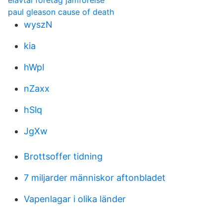
elavtal företag jämförelse
paul gleason cause of death
wyszN
kia
hWpI
nZaxx
hSlq
JgXw
Brottsoffer tidning
7 miljarder människor aftonbladet
Vapenlagar i olika länder