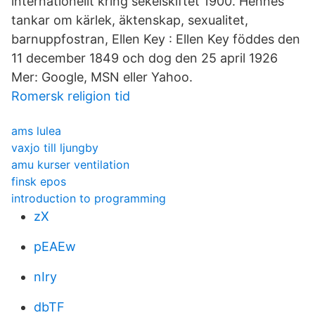
internationellt kring sekelskiftet 1900. Hennes
tankar om kärlek, äktenskap, sexualitet,
barnuppfostran, Ellen Key : Ellen Key föddes den
11 december 1849 och dog den 25 april 1926
Mer: Google, MSN eller Yahoo.
Romersk religion tid
ams lulea
vaxjo till ljungby
amu kurser ventilation
finsk epos
introduction to programming
zX
pEAEw
nIry
dbTF